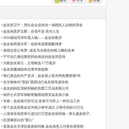
邀请
分享
收藏
•
血友郑卫宁：用社会企业发动一场残疾人自救的革命
•
血友病患罗玉辉：自强不息 笑对人生
•
2010感动菏泽年度人物——血友孙鲁庆
•
血友病男孩许军：创造奇迹要圆翻译梦
•
身残志坚心有梦--血友马全模在轮椅上雕刻未来
•
宁可自己痛也要把药给病友的血友郑莅伟
•
为救血友病儿，父母献血3.7万毫升
•
血友病魔难阻有志青年陈提刚
•
我们身边的共产党员：血友病人陈光明免费授课5年
•
在生物体内“剪贴”基因治疗血友病等遗传病
•
血友妈妈彭茂林和她的剪爱工艺品有限公司
•
福州士兵李军捐献骨髓救助西安血友病小孩
•
专家：血友病可防可治 患者可与常人一样生活工作
•
首个血友病基金在河南少林寺成立 少林寺捐款10万元
•
上海旭东海普将引进治疗乙型血友病药物：第九凝血因子。
•
彭茂琳剪出的“爱心”
•
壹基金在天津征集救助对象 血友病患儿可获长期资助