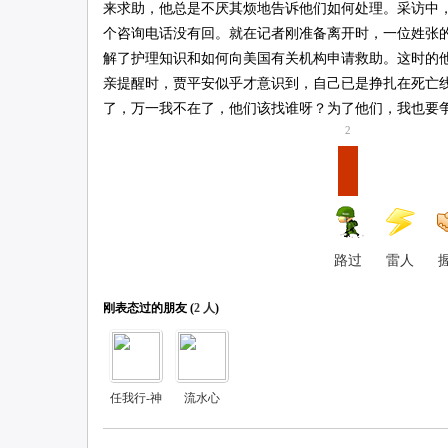
来求助，他总是不厌其烦地告诉他们如何处理。采访中
个咨询电话没有回。就在记者刚准备离开时，一位姓张
解了护理知识和如何向美国有关机构申请救助。这时的
亲提醒时，贾平安似乎才意识到，自己已是挣扎在死亡
了，万一我不在了，他们该找谁呀？为了他们，我也要争
2
路过
雷人
刚表态过的朋友 (
2 人
)
任我行-神
流水心