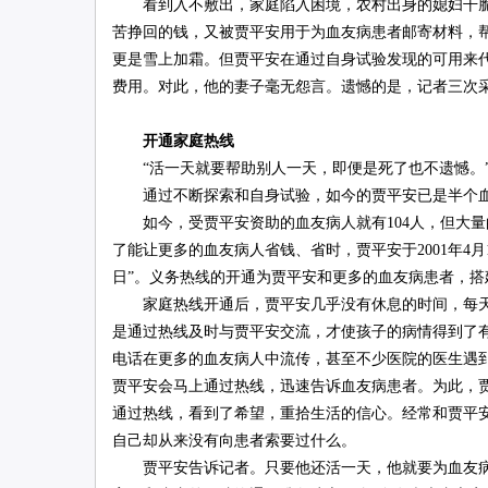
看到入不敷出，家庭陷入困境，农村出身的媳妇干脆
苦挣回的钱，又被贾平安用于为血友病患者邮寄材料，
更是雪上加霜。但贾平安在通过自身试验发现的可用来
费用。对此，他的妻子毫无怨言。遗憾的是，记者三次
开通家庭热线
“活一天就要帮助别人一天，即便是死了也不遗憾。”
通过不断探索和自身试验，如今的贾平安已是半个血
如今，受贾平安资助的血友病人就有104人，但大量
了能让更多的血友病人省钱、省时，贾平安于2001年4月
日”。义务热线的开通为贾平安和更多的血友病患者，搭
家庭热线开通后，贾平安几乎没有休息的时间，每天
是通过热线及时与贾平安交流，才使孩子的病情得到了有
电话在更多的血友病人中流传，甚至不少医院的医生遇
贾平安会马上通过热线，迅速告诉血友病患者。为此，
通过热线，看到了希望，重拾生活的信心。经常和贾平
自己却从来没有向患者索要过什么。
贾平安告诉记者。只要他还活一天，他就要为血友病