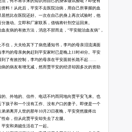
法，何不将学来的知识用自己的身体做试验呢？即使有
的资料！从此后，平安不去医院治病，用自己所掌握的血
果居然比在医院还好。一次在自己的身上再次试验时，他
万分激动。立即和厂家联系，借钱将针剂空运回来。
友病的有效方法，消息不胫而走，“平安能治血友病”，
不住，大夫给其下了病危通知书，李均的母亲泪流满面
李均的母亲匆匆赶到平安家时已是晚上11时40分。平安
得到了有效控制，李均的母亲在平安面前长跪不起……
病的病友有增无减，然而贾平安的经济却因多次的资助
的、外地的、信件、电话不约而同地向贾平安飞来。也
，丢下孩子和一个没有工作、没有户口的妻子。即便是一个
弟弟离开人世的那年10月23日夜晚，平安突然腹疼出
了性命，但从此贾平安却失去了左腿。
平安和弟媳生活在了一起。