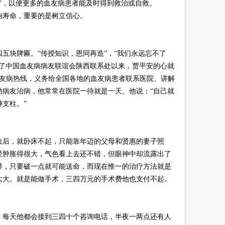
”，以便更多的血友病患者能及时得到救治或自救。
寿命，重要的是树立信心。
块牌匾。“传授知识，恩同再造”，“我们永远忘不了
立了中国血友病病友联谊会陕西联系处以来，贾平安的心就
了血友病热线，义务给全国各地的血友病患者联系医院、讲解
助病友治病，他常常在医院一待就是一天。他说：“自己就
支柱。”
血后，就卧床不起，只能靠年迈的父母和贤惠的妻子照
经肿胀得很大，气色看上去还不错，但眼神中却流露出了
弹，只要破一点就可能送命，而现在惟一的治疗方法就是
太大。就是能做手术，三四万元的手术费他也支付不起。
每天他都会接到三四十个咨询电话，半夜一两点还有人