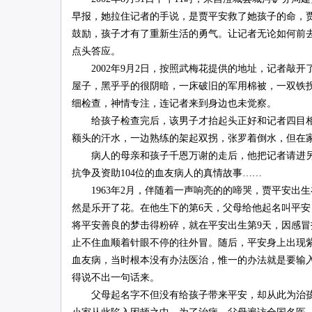
早报，她拉住记者的手说，是贾平安救了她孩子的命，
鼓励，孩子才有了重新生活的勇气。让记者无论如何前
联
点头答应。
2002年9月2日，按照武梅花提供的地址，记者敲开
屋子，黑乎乎的很阴暗，一床破旧的军用棉被，一双铁
细检查，神情专注，连记者来到身边也未觉察。
给孩子检查完后，该男子才抬起头正好和记者四目相
额头的汗水，一边熟练的架起双拐，张罗着倒水，但在
病人的母亲和孩子千恩万谢的走后，他把记者请进另一
抗争及资助104位的血友病人的真情故事……
网
1963年2月，伴随着一声响亮的的啼哭，贾平安出
然是乐开了花。在他生下的第6天，父母给他起名叫平
将平安善良的梦击得粉碎，就在平安出生第9天，因感
止不住血顺着针眼不停的往外冒。随后，平安身上出现
血友病，当时根本没有办法医治，惟一的办法就是要输
得说不出一句话来。
父母起名字不但没有给孩子带来平安，却从此为治孩