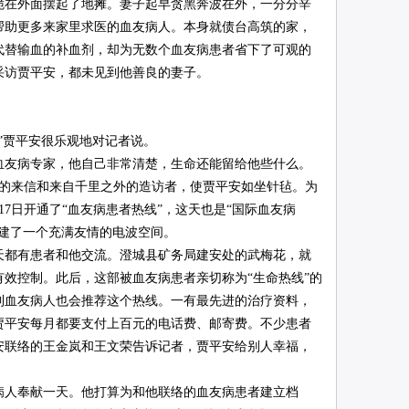
在外面摆起了地摊。妻子起早贪黑奔波在外，一分分辛
帮助更多来家里求医的血友病人。本身就债台高筑的家，
代替输血的补血剂，却为无数个血友病患者省下了可观的
采访贾平安，都未见到他善良的妻子。
贾平安很乐观地对记者说。
友病专家，他自己非常清楚，生命还能留给他些什么。
的来信和来自千里之外的造访者，使贾平安如坐针毡。为
17日开通了“血友病患者热线”，这天也是“国际血友病
建了一个充满友情的电波空间。
都有患者和他交流。澄城县矿务局建安处的武梅花，就
效控制。此后，这部被血友病患者亲切称为“生命热线”的
到血友病人也会推荐这个热线。一有最先进的治疗资料，
贾平安每月都要支付上百元的电话费、邮寄费。不少患者
安联络的王金岚和王文荣告诉记者，贾平安给别人幸福，
人奉献一天。他打算为和他联络的血友病患者建立档