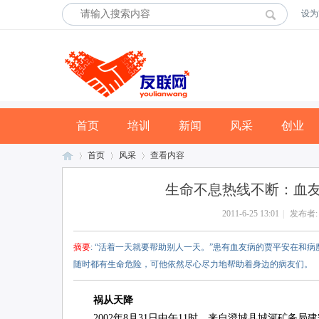
设为
首页
培训
新闻
风采
创业
首页
风采
查看内容
生命不息热线不断：血
2011-6-25 13:01
|
发布者
友
›
›
›
摘要
: “活着一天就要帮助别人一天。”患有血友病的贾平安在和
随时都有生命危险，可他依然尽心尽力地帮助着身边的病友们。
祸从天降
2002年8月31日中午11时，来自澄城县城河矿务局