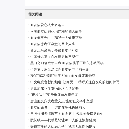
相关阅读
•
血友病爱心人士张连生
•
河南血友病妈妈冯红梅的感人故事
•
血友储玉光——2007十大健康英雄
•
血友病患者王会堂的网上人生
•
黑龙江尚彦昌：要帮血友争利益
•
中国好儿童：血友病男孩王恩伟
•
黑白之间创造新生命 血友病棋手王鹏矢志教围棋
•
伍娴养：用母爱点亮血友病养子的生命
•
2009“感动淄博”年度人物：血友母亲李秀芬
•
中央电视台新闻频道“朝闻天下”呼吁关注血友病的新闻特写
•
第四届东亚血友病论坛会议纪要
•
“正常胎儿”变身重症血友病患者
•
唐山血友病患者董文志:生命在文字中坚强
•
血友病患者——游走在生死边缘的人
•
日照竹洞天情暖莒县血友病儿 各界关爱提振信心
•
阮长耿——我就是想让每个人的血液都健康
•
等待重生的大病患儿拷问我国儿童医保制度