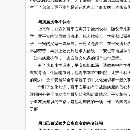
小家从此陷入困顿之中。为了治病，父母遍访全国名医
生下了弟弟，更不幸的是弟弟也患上了血友病，本来贫
与病魔抗争不认命
1975年，13岁的贾平安离开了徐州农村，随父母来
学，贾平安的父母暗自流泪。托人找校长，学校都以贾
子，平安的父母一筹莫展。一晃又是多年，在平安满18
不辞劳苦，再加上还要到处求人借钱，平安也背地里抹
一边与病魔抗争，一边自修文化课的艰辛自学里程。
有了这套小学课本，平安如饥似渴，请教初中的学生
默默背诵，住院输血时，他将书本带到医院，让护士和
的毅力，贾平安居然全部掌握了初中文化知识和一般的
学到了文化知识，贾平安更加有了战胜病魔的信心和
注国内外关于血友病的最新研究和进展情况。平安相信
于血友病知识的书籍，是他定期做的一项工作，给国内
了解……
用自己做试验为众多血友病患者谋福