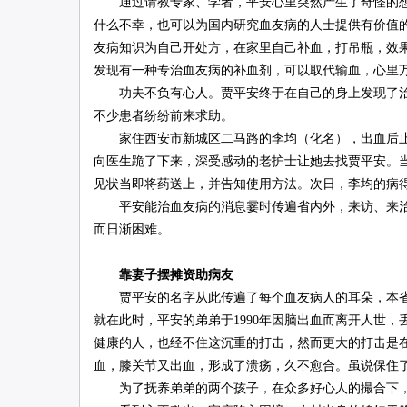
通过请教专家、学者，平安心里突然产生了奇怪的想
什么不幸，也可以为国内研究血友病的人士提供有价值
友病知识为自己开处方，在家里自己补血，打吊瓶，效
发现有一种专治血友病的补血剂，可以取代输血，心里
功夫不负有心人。贾平安终于在自己的身上发现了治血
不少患者纷纷前来求助。
家住西安市新城区二马路的李均（化名），出血后止
向医生跪了下来，深受感动的老护士让她去找贾平安。当
见状当即将药送上，并告知使用方法。次日，李均的病
平安能治血友病的消息霎时传遍省内外，来访、来治
而日渐困难。
靠妻子摆摊资助病友
贾平安的名字从此传遍了每个血友病人的耳朵，本省
就在此时，平安的弟弟于1990年因脑出血而离开人世
健康的人，也经不住这沉重的打击，然而更大的打击是在
血，膝关节又出血，形成了溃疡，久不愈合。虽说保住
为了抚养弟弟的两个孩子，在众多好心人的撮合下，