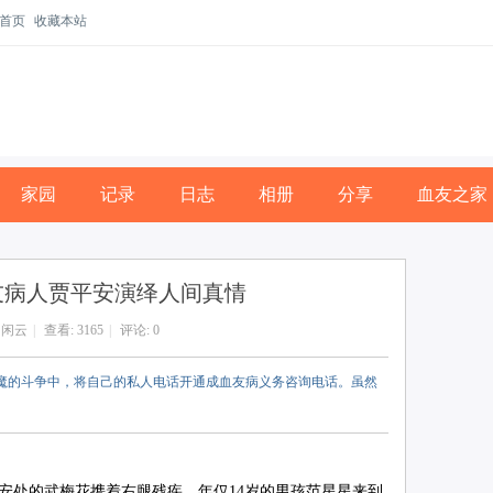
首页
收藏本站
家园
记录
日志
相册
分享
血友之家
友病人贾平安演绎人间真情
:
闲云
|
查看:
3165
|
评论: 0
病魔的斗争中，将自己的私人电话开通成血友病义务咨询电话。虽然
建安处的武梅花携着右腿残疾、年仅14岁的男孩范星星来到