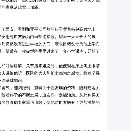
，寻找偏方，但都没有奏效。在平安５岁时，父母又为他
困的家庭从此雪上加霜。
到了西安。看到和贾平安同龄的孩子背着书包高兴地上
平安患有血友病为由而拒绝接收。望着一天天长大的孩
岁后仍然没有迈进学校的大门，亲眼目睹父母为他上学而
泪。随后在一收破烂的手里讨来了一套小学课本，开始了
和邻居讲解。关节痛疼难忍时，他便躺在床上闭上眼睛
大夫讲给他听，医院的大夫和护士都为之感动。靠着坚强
英语基础知识。
勇气，翻阅报刊，剪辑关于血友病的资料，随时随地关
，随着科学的不断发展，血友病一定能治愈。从此购买关
著名血液病专家写信请教，使他对血友病有了更加深刻的