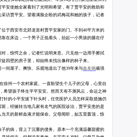
贾平安使她全家看到了光明和希望，有了贾平安的救助和
去采访贾平安。望着满脸企盼的武梅花和她的孩子，记者
了位于西安市北郊龙首村贾平安家的门。不到40平方米的
拐靠在床边，一个男子正低着头，抬起一小男孩的腿在仔
对，惊愕之余，记者忙说明来意。只见他一边用手擦拭
家徒四壁的房子里，却始终未找出像样的杯子来。
间屋子。爽快、乐观地道出了他39年来与
血友病
顽强
生在徐州一个农村家庭。一直盼望生个儿子的父母，心里自
安，希望孩子终生平平安安。然而天有不测风云，命运之神
冒打针的小平安拔下针头时，任凭医护人员怎样采取措施仍
紫斑，经辗转当地几家有名气的医院诊治，贾平安患的是
入当天的新鲜血液才能保命。父母闻听，如五雷轰顶，惊
子的病，背上了沉重的债务。原本一个充满温馨甜蜜的