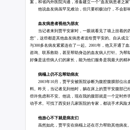
案，和省内外医院沟通，准备建立一个“血友病患者之家
他说血友病虽罕见难治，但只要积极治疗，不会影响
血友病患者视他为朋友
当记者来到贾平安家时，一眼就看见了墙上挂着的四五
您”，这些都是其他血友病患者送给贾平安的。自从成
与300多名病友紧紧连在了一起。2001年，他又开通
咨询、联系救助，甚至帮助身边的血友病人打针。为帮
好像是这些病人们的家长，能为他们服务是我最大的精神
病榻上仍不忘帮助病友
2003年10月，贾平安被医院诊断为腹腔腹膜部位出
料。昨天，当记者见到他时，躺在床上的贾平安腹部已
些许焦虑和不安。他说，现在我的腹部就是一个定时炸
动手术。可找了西安好几家医院的专家，都说手术风险
他放心不下就是病友们
虽然如此，贾平安在病榻上还在尽力帮助其他病友。