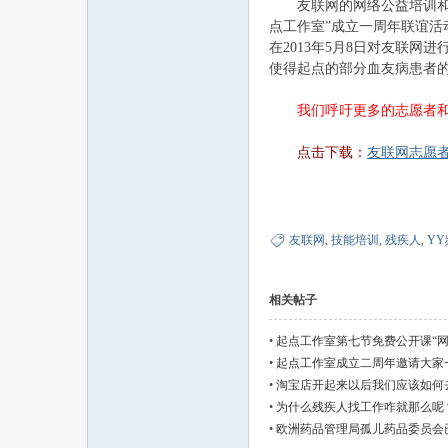
友联网的网络公益培训和创
点工作室”成立一周年联谊
在2013年5月8日对友联
使得起点的部分血友病患者
我们呼吁更多的志愿者
点击下载：
友联网志愿
友联网
,
技能培训
,
残疾人
,
YY
相关帖子
•
起点工作室第七节免费公开课“网
•
起点工作室成立二周年邀请大家一
•
淘宝店开起来以后我们应该如何
•
为什么残疾人找工作咋就那么呢
•
欧洲药品管理局孤儿药品委员会已授
疗