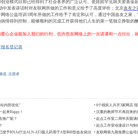
业模式目前已经得到了社会各界的广泛认可。瓷娃娃罕见病关爱基金副
活动中发表讲话时对友联网所做的工作和意义给予了高度评价；北京
血友之
网进行网络公益培训3周年所做的工作给予了肯定和认可，通过中国血友之家
的病情得到控制，能够顺利的完成工作获得他们人生的第一笔独立挣取的
和爱心企业能加入我们的行列，也许您在网络上的一次讲课和一点付出，
者报名登记表
频道
,
志愿者
站内部优化”
•
6个残疾人共开3家网店 现
起来Happy！
•
沉重的教师节不再回来的
去推广呢？
•
起点工作室二周年庆圆满
？
•
起点工作室动漫设计与制
予RNAi疗法ALN-AT3孤儿药用于A型和B型血友病治
•
友联网第九期免费公益培