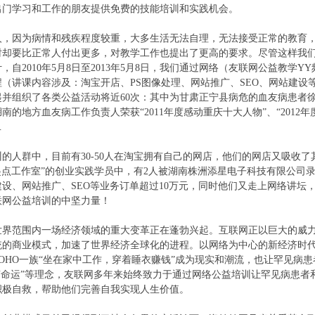
出门学习和工作的朋友提供免费的技能培训和实践机会。
因为病情和残疾程度较重，大多生活无法自理，无法接受正常的教育，
时却要比正常人付出更多，对教学工作也提出了更高的要求。尽管这样我
2010年5月8日至2013年5月8日，我们通过网络（友联网公益教学YY频道
（讲课内容涉及：淘宝开店、PS图像处理、网站推广、SEO、网站建设等
起并组织了各类公益活动将近60次：其中为甘肃正宁县病危的血友病患者
南的地方血友病工作负责人荣获“2011年度感动重庆十大人物”、“201
…
人群中，目前有30-50人在淘宝拥有自己的网店，他们的网店又吸收了
“起点工作室”的创业实践学员中，有2人被湖南株洲添星电子科技有限公司录
设、网站推广、SEO等业务订单超过10万元，同时他们又走上网络讲坛
联网公益培训的中坚力量！
界范围内一场经济领域的重大变革正在蓬勃兴起。互联网正以巨大的威力
统的商业模式，加速了世界经济全球化的进程。以网络为中心的新经济时代
OHO一族“坐在家中工作，穿着睡衣赚钱”成为现实和潮流，也让罕见病
变命运”等理念，友联网多年来始终致力于通过网络公益培训让罕见病患
积极自救，帮助他们完善自我实现人生价值。