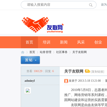
设为
首页
培训
新闻
风采
创业
首页
站务管理
社区事务
关于友联网
关于友联网
查看:
106129
|
回复:
6
[复制链接]
友
»
›
›
›
adminyl
发表于 2013-5-18 13:21:00
|
2010年5月8日，志愿者闲
推广、网络营销等系列课程，
因网站建设和运营的实践需要而
友联网是由血友病等罕见病