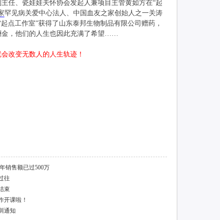
主任、瓷娃娃关怀协会发起人兼项目主管黄如方在“起
家
罕见病关爱中心法人、中国血友之家创始人之一关涛
，“起点工作室”获得了山东泰邦生物制品有限公司赠药，
酬金，他们的人生也因此充满了希望……
就会改变无数人的人生轨迹！
年销售额已过500万
过往
结束
作开课啦！
训通知