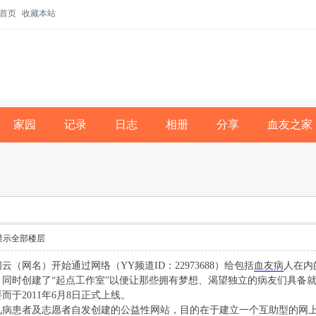
首页
收藏本站
家园
记录
日志
相册
分享
血友之家
显示全部楼层
云（网名）开始通过网络（YY频道ID：22973688）给包括
血友病
人在内
同时创建了“起点工作室”以便让那些拥有梦想、渴望独立的病友们具备就
于2011年6月8日正式上线。
患者及志愿者自发创建的公益性网站，目的在于建立一个互助型的网上