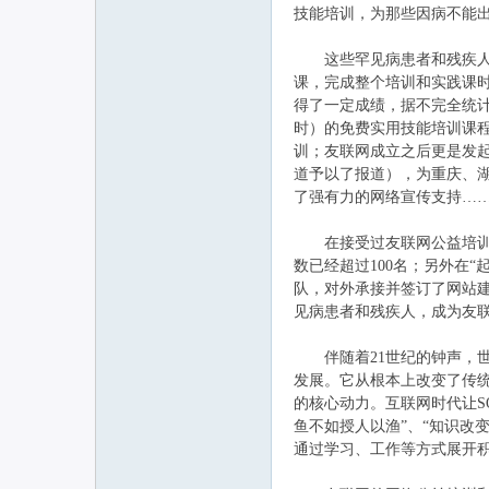
技能培训，为那些因病不能
这些罕见病患者和残疾人，
联
课，完成整个培训和实践课
得了一定成绩，据不完全统计，自
时）的免费实用技能培训课程
训；友联网成立之后更是发
道予以了报道），为重庆、湖
了强有力的网络宣传支持…
在接受过友联网公益培训的
数已经超过100名；另外在
网
队，对外承接并签订了网站建
见病患者和残疾人，成为友
伴随着21世纪的钟声，世
发展。它从根本上改变了传
的核心动力。互联网时代让S
鱼不如授人以渔”、“知识改
通过学习、工作等方式展开