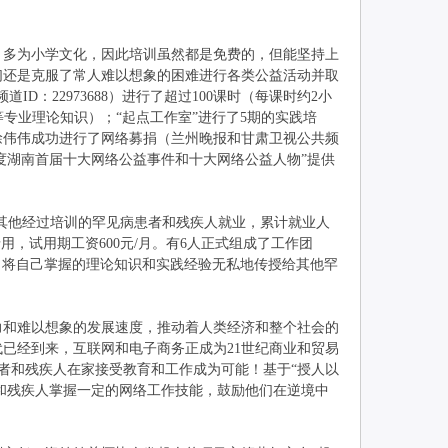
多为小学文化，因此培训虽然都是免费的，但能坚持上
们还是克服了常人难以想象的困难进行各类公益活动并取
ID：22973688）进行了超过100课时（每课时约2小
专业理论知识）；“起点工作室”进行了5期的实践培
徐伟伟成功进行了网络募捐（兰州晚报和甘肃卫视公共频
2年度湖南首届十大网络公益事件和十大网络公益人物”提供
其他经过培训的罕见病患者和残疾人就业，累计就业人
用，试用期工资600元/月。有6人正式组成了工作团
，将自己掌握的理论知识和实践经验无私地传授给其他罕
和难以想象的发展速度，推动着人类经济和整个社会的
已经到来，互联网和电子商务正成为21世纪商业和贸易
患者和残疾人在家接受教育和工作成为可能！基于“授人以
者和残疾人掌握一定的网络工作技能，鼓励他们在逆境中