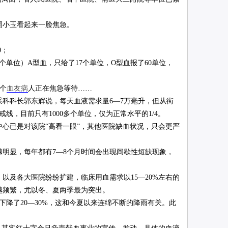
小玉看起来一脸焦急。
0；
单位）A型血，只给了17个单位，O型血报了60单位，
7个
血友病
人正在焦急等待……
科长郭东辉说，每天血液需求量6―7万毫升，但从街
线，目前只有1000多个单位，仅为正常水平的1/4。
已是对该院“高看一眼”，其他医院缺血状况，只会更严
明显，每年都有7―8个月时间会出现间歇性短缺现象，
及各大医院纷纷扩建，临床用血需求以15―20%左右的
越频繁，尤以冬、夏两季最为突出。
降了20―30%，这和今夏以来连绵不断的降雨有关。此