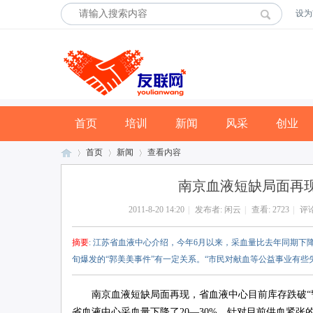
设为
首页
培训
新闻
风采
创业
首页
新闻
查看内容
南京血液短缺局面再现
2011-8-20 14:20
|
发布者:
闲云
|
查看:
2723
|
评论
友
›
›
›
摘要
: 江苏省血液中心介绍，今年6月以来，采血量比去年同期下降
旬爆发的“郭美美事件”有一定关系。“市民对献血等公益事业有些
南京血液短缺局面再现，省血液中心目前库存跌破“警戒
省血液中心采血量下降了20―30%。针对目前供血紧