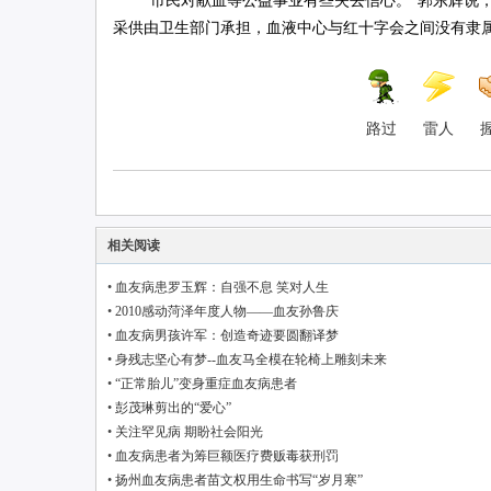
“市民对献血等公益事业有些失去信心。”郭东辉说，
采供由卫生部门承担，血液中心与红十字会之间没有隶
路过
雷人
相关阅读
•
血友病患罗玉辉：自强不息 笑对人生
•
2010感动菏泽年度人物——血友孙鲁庆
•
血友病男孩许军：创造奇迹要圆翻译梦
•
身残志坚心有梦--血友马全模在轮椅上雕刻未来
•
“正常胎儿”变身重症血友病患者
•
彭茂琳剪出的“爱心”
•
关注罕见病 期盼社会阳光
•
血友病患者为筹巨额医疗费贩毒获刑罚
•
扬州血友病患者苗文权用生命书写“岁月寒”