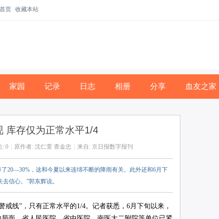
首页
收藏本站
家园
记录
日志
相册
分享
血友之家
 库存仅为正常水平1/4
: 0
|
原作者: 沈仁萱 查金忠
|
来自: 京日报数字报刊
了20―30%，这和今夏以来连绵不断的降雨有关。此外还和6月下
失去信心。”郭东辉说。
线”，只有正常水平的1/4。记者获悉，6月下旬以来，
张的局面，省人民医院、省中医院、南医大二附院等单位已紧