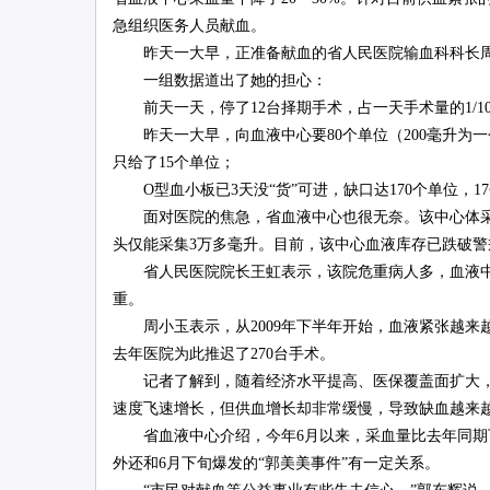
急组织医务人员献血。
昨天一大早，正准备献血的省人民医院输血科科长周
联
一组数据道出了她的担心：
前天一天，停了12台择期手术，占一天手术量的1/1
昨天一大早，向血液中心要80个单位（200毫升为一个
只给了15个单位；
O型血小板已3天没“货”可进，缺口达170个单位，1
面对医院的焦急，省血液中心也很无奈。该中心体采科
头仅能采集3万多毫升。目前，该中心血液库存已跌破警戒
省人民医院院长王虹表示，该院危重病人多，血液中心
网
重。
周小玉表示，从2009年下半年开始，血液紧张越来越
去年医院为此推迟了270台手术。
记者了解到，随着经济水平提高、医保覆盖面扩大，以
速度飞速增长，但供血增长却非常缓慢，导致缺血越来
省血液中心介绍，今年6月以来，采血量比去年同期下
外还和6月下旬爆发的“郭美美事件”有一定关系。