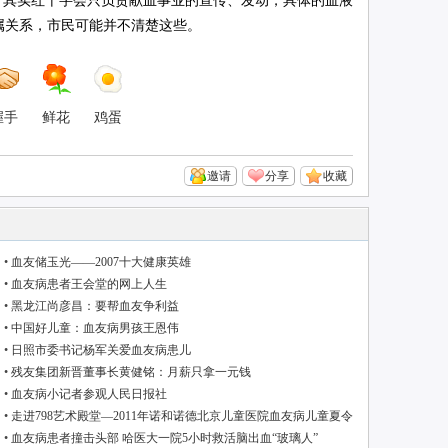
其实红十字会只负责献血事业的宣传、发动，具体的血液
属关系，市民可能并不清楚这些。
握手
鲜花
鸡蛋
邀请
分享
收藏
•
血友储玉光——2007十大健康英雄
•
血友病患者王会堂的网上人生
•
黑龙江尚彦昌：要帮血友争利益
•
中国好儿童：血友病男孩王恩伟
•
日照市委书记杨军关爱血友病患儿
•
残友集团新晋董事长黄健铭：月薪只拿一元钱
•
血友病小记者参观人民日报社
•
走进798艺术殿堂—2011年诺和诺德北京儿童医院血友病儿童夏令
营
•
血友病患者撞击头部 哈医大一院5小时救活脑出血“玻璃人”