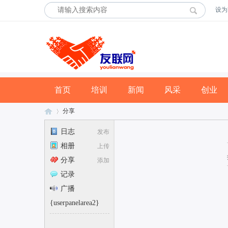
设为
首页
培训
新闻
风采
创业
分享
日志
发布
相册
上传
友
›
分享
添加
记录
广播
{userpanelarea2}