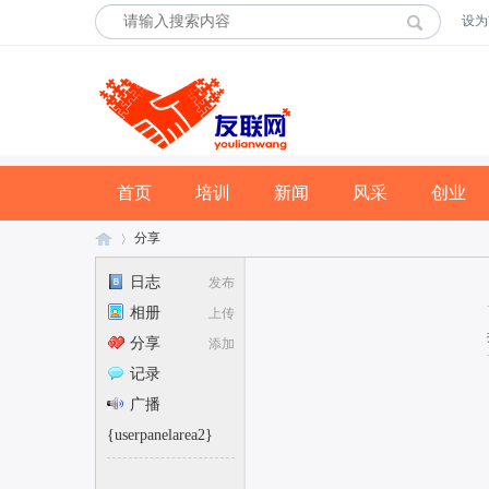
设为
首页
培训
新闻
风采
创业
分享
日志
发布
相册
上传
友
›
分享
添加
记录
广播
{userpanelarea2}