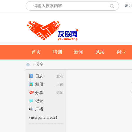
设为
首页
培训
新闻
风采
创业
分享
日志
发布
相册
上传
友
›
分享
添加
记录
广播
{userpanelarea2}