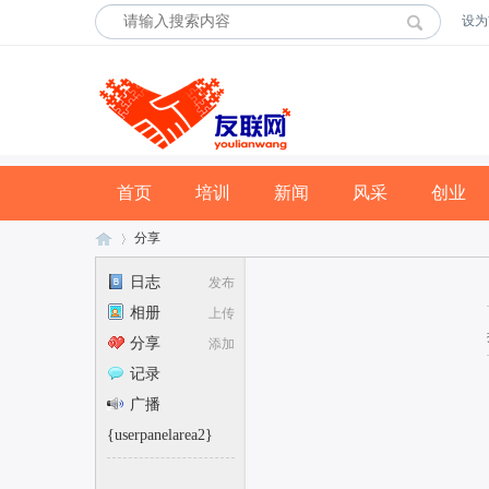
设为
首页
培训
新闻
风采
创业
分享
日志
发布
相册
上传
友
›
分享
添加
记录
广播
{userpanelarea2}