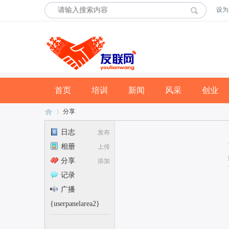
设为
首页
培训
新闻
风采
创业
分享
日志
发布
相册
上传
友
›
分享
添加
记录
广播
{userpanelarea2}