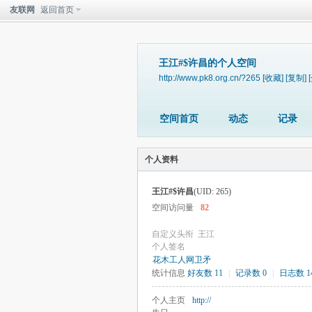
友联网
返回首页
王江#$许昌的个人空间
http://www.pk8.org.cn/?265
[收藏]
[复制]
空间首页
动态
记录
个人资料
王江#$许昌
(UID: 265)
空间访问量
82
自定义头衔
王江
个人签名
花木工人网
卫矛
统计信息
好友数 11
|
记录数 0
|
日志数 1
个人主页
http://