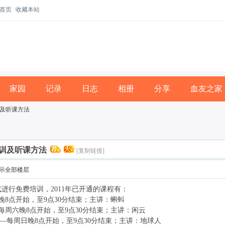
首页
收藏本站
家园
记录
日志
相册
分享
血友之家
及听课方法
训及听课方法
[复制链接]
示全部楼层
行免费培训，2011年已开通的课程有：
8点开始，至9点30分结束；主讲：蝌蚪
周六晚8点开始，至9点30分结束；主讲：闲云
理——每周日晚8点开始，至9点30分结束；主讲：地球人