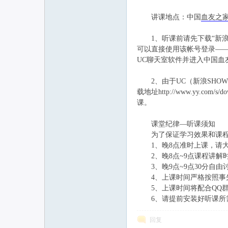
讲课地点：中国
血友之
联
1、听课前请先下载“新浪SHOW
可以直接使用该帐号登录——
UC聊天室软件并进入中国血
2、由于UC（新浪SHO
载地址http://www.yy.
课。
课堂纪律—听课须知
网
为了保证学习效果和课程
1、晚8点准时上课，请大
2、晚8点~9点课程讲解
3、晚9点~9点30分自由
4、上课时间严格按照事先公
5、上课时间将配合QQ群
6、请提前安装好听课所
回复