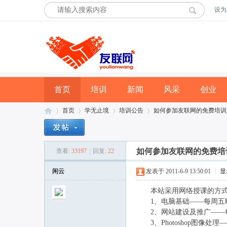
设为
首页
培训
新闻
风采
创业
首页
学无止境
培训公告
如何参加友联网的免费培训
如何参加友联网的免费培
查看:
33197
|
回复:
22
友
»
›
›
›
闲云
发表于 2011-6-9 13:50:01
|
显
本站采用网络授课的方式进
1、电脑基础——每周五晚
2、网站建设及推广——每
3、Photoshop图像处