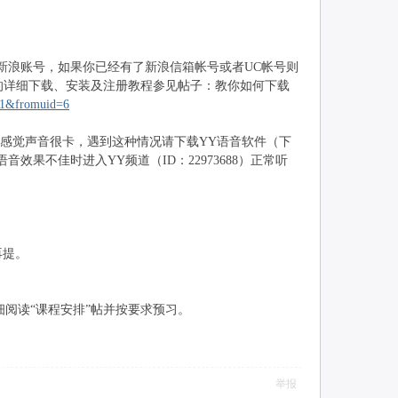
件，安装后注册新浪账号，如果你已经有了新浪信箱帐号或者UC帐号则
”的详细下载、安装及注册教程参见帖子：教你如何下载
01&fromuid=6
感觉声音很卡，遇到这种情况请下载YY语音软件（下
视频房间语音效果不佳时进入YY频道（ID：22973688）正常听
再提。
阅读“课程安排”帖并按要求预习。
举报