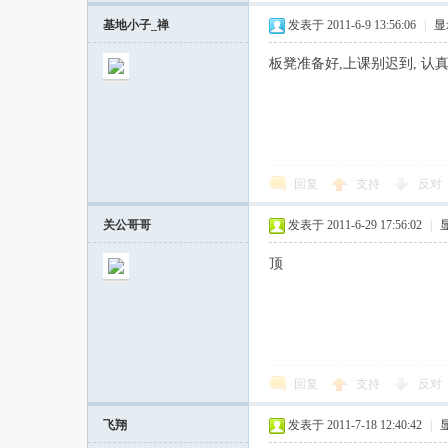
基地小子_禅
发表于 2011-6-9 13:56:06
|
显
板凳准备好,上课别迟到, 认
回复
支持
反对
关公哥哥
发表于 2011-6-29 17:56:02
|
顶
回复
支持
反对
飞翔
发表于 2011-7-18 12:40:42
|