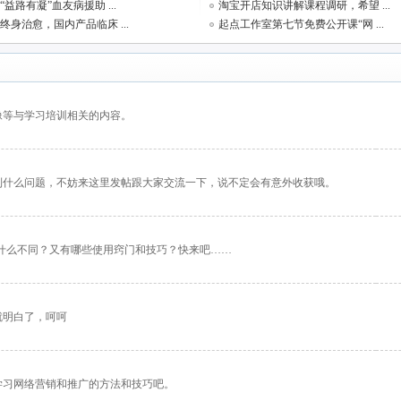
益路有凝”血友病援助 ...
淘宝开店知识讲解课程调研，希望 ...
终身治愈，国内产品临床 ...
起点工作室第七节免费公开课“网 ...
像等与学习培训相关的内容。
到什么问题，不妨来这里发帖跟大家交流一下，说不定会有意外收获哦。
件之间有什么不同？又有哪些使用窍门和技巧？快来吧……
就明白了，呵呵
学习网络营销和推广的方法和技巧吧。