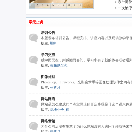
东台博爱“
1
2
3
4
5
6
7
8
9
10
一次治疗
联
学无止境
培训公告
本版发布培训公告、课程安排、讲座内容以及现场教学录
版主:
蝌蚪
学习交流
独学而无友，则孤陋而寡闻。学习中有了新的体会或者遇
版主:
流觞绝尘恋
网
图像处理
Photoshop、Fireworks、光影魔术手等图像处理软
版主:
莫紫月
网站网店
网站是怎么建成的？淘宝网店的开店步骤是什么？进来你
版主:
基地小子_禅
网络营销
为什么网店没有生意？为什么网站没有人访问？那就快来
版主:
莫紫月