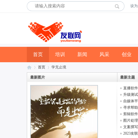
设为
首页
培训
新闻
风采
创业
首页
学无止境
最新图片
最新主题
直播软件O
友
»
›
升级测试
自媒体平台
寻求帮助与
剪辑软件智
图片处理与
文案撰写/
2023友