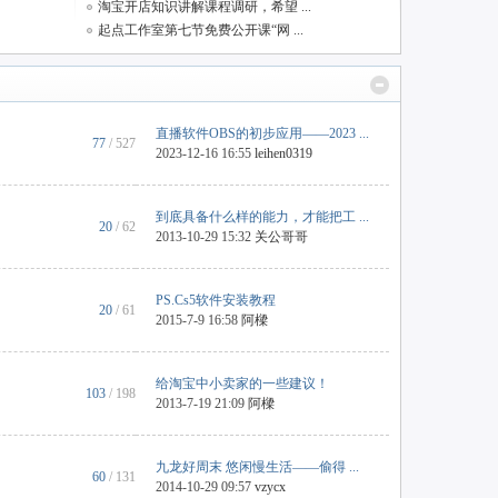
淘宝开店知识讲解课程调研，希望 ...
起点工作室第七节免费公开课“网 ...
直播软件OBS的初步应用——2023 ...
77
/ 527
2023-12-16 16:55
leihen0319
到底具备什么样的能力，才能把工 ...
20
/ 62
2013-10-29 15:32
关公哥哥
PS.Cs5软件安装教程
20
/ 61
2015-7-9 16:58
阿樑
给淘宝中小卖家的一些建议！
103
/ 198
2013-7-19 21:09
阿樑
九龙好周末 悠闲慢生活——偷得 ...
60
/ 131
2014-10-29 09:57
vzycx