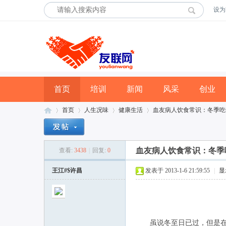
设为
首页
培训
新闻
风采
创业
首页
人生况味
健康生活
血友病人饮食常识：冬季吃
血友病人饮食常识：冬季
查看:
3438
|
回复:
0
友
»
›
›
›
王江#$许昌
发表于 2013-1-6 21:59:55
|
显
虽说冬至日已过，但是在大