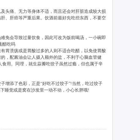
及头痛、无力等身体不适，而且还会对肝脏造成较大损
精肝、肝癌等严重后果。饮酒前最好先吃些东西，不要空
难免会导致过量饮食，因此可改为饭前喝汤，一小碗即
蘸醋吃吗
有胃溃疡或是胃酸过多的人则不适合吃醋，以免使胃酸
康的，配酱油会让人摄入额外的盐，不利于心脑血管健
人食用。同理，就生蒜瓣吃饺子虽然过瘾，但也属于辛
增添了色彩，正是“好吃不过饺子”!当然，吃过饺子
下睡觉或是窝在沙发里一动不动，小心长胖哦!