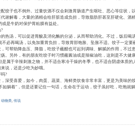
饺子也不例外。过量饮酒不仅会刺激胃肠道产生呕吐、恶心等症状，以
脏代谢解毒，大量的酒精会给肝脏造成负担，导致脂肪肝甚至肝硬化、酒
奶或是牛奶对保护胃粘膜有益处。
?
热汤，可以促进胃酸及消化酶的分泌，从而帮助消化。不过，饭后喝汤
，就不必再喝汤，以免加重胃负担，导致胃部饱胀、坠胀不适。饺子一定要
可帮助降血压、降脂，吃饺子蘸醋也可起到调味、解腻的作用，不过患
溃疡。另外，有的朋友吃饺子时习惯蘸酱油或是辣椒油吃，这则是不大健
，但是属于辛辣刺激之物，并不适合寒冷干燥的冬季，也不适合阴虚体质的
们来说，还是少吃为妙哦。
吗?
深受喜爱，如今，肉蛋、蔬菜、海鲜类饮食非常丰富，更是为美味的饺子
不如躺着”，但是还要记住一句话，生命在于运动，饺子虽好吃，吃饱就躺
,
动物类
,
传说