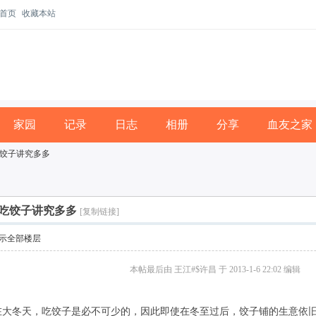
首页
收藏本站
家园
记录
日志
相册
分享
血友之家
饺子讲究多多
吃饺子讲究多多
[复制链接]
示全部楼层
本帖最后由 王江#$许昌 于 2013-1-6 22:02 编辑
冬天，吃饺子是必不可少的，因此即使在冬至过后，饺子铺的生意依旧