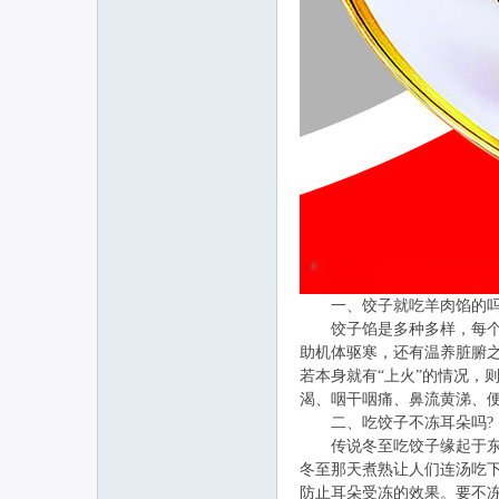
一、饺子就吃羊肉馅的吗
饺子馅是多种多样，每个人
助机体驱寒，还有温养脏腑
若本身就有“上火”的情况，
渴、咽干咽痛、鼻流黄涕、
二、吃饺子不冻耳朵吗?
传说冬至吃饺子缘起于东汉
冬至那天煮熟让人们连汤吃
防止耳朵受冻的效果。要不