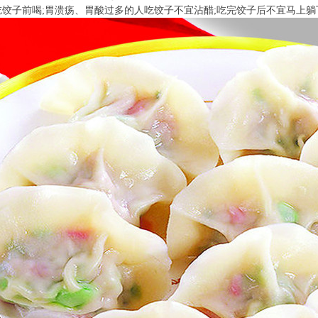
饺子前喝;胃溃疡、胃酸过多的人吃饺子不宜沾醋;吃完饺子后不宜马上