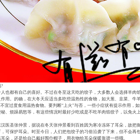
?
也都有自己的喜好。不过在冬至这天吃的饺子，大多数人会选择羊肉馅
之作用。的确，在大冬天应适当多吃些温热性的食物，如大葱、韭菜、牛
则不宜过度食用温热食物。要判断“上火”与否，一些小症状有提示作用，
便秘、烦躁易怒等，有这些情况时最好少吃或是不吃羊肉馅饺子，以免火
医圣张仲景，据说在冬天张仲景看到百姓因为寒冷冻坏了耳朵，故把御寒
下，可保护耳朵。时至今日，人们把包饺子的习俗沿袭了下来，但不会再
冻耳朵，还是给自己戴好围巾帽子，用衣物给耳朵保暖靠谱一些哦。