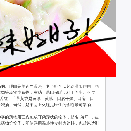
的。理由是羊肉性温热，冬至吃可以起到温阳作用，帮
羊肉等动物类食物，有助于温阳保暖，利于养生。不过，
如舌红、舌苔黄或是黄厚、黄腻、口唇干燥、口疮、口
上浇油。当然，是不是上火还是医生的诊断最可靠的。
的药物用面皮包成耳朵形状的物体，起名“娇耳”，在
包药物馅饺子，即使选用温热性食材为馅料，也难以达到