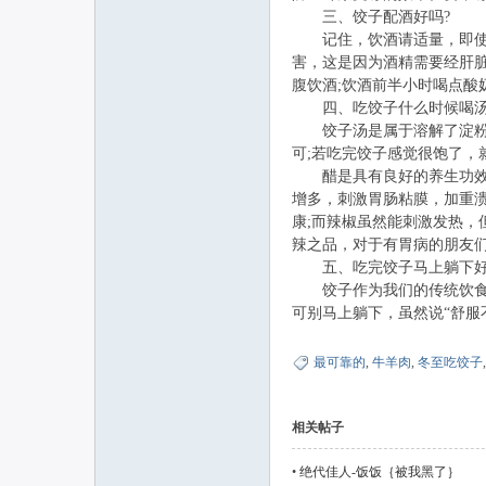
三、饺子配酒好吗?
记住，饮酒请适量，即使配
害，这是因为酒精需要经肝
腹饮酒;饮酒前半小时喝点酸
四、吃饺子什么时候喝汤
饺子汤是属于溶解了淀粉的
可;若吃完饺子感觉很饱了
醋是具有良好的养生功效，
增多，刺激胃肠粘膜，加重
康;而辣椒虽然能刺激发热
辣之品，对于有胃病的朋友
五、吃完饺子马上躺下好
饺子作为我们的传统饮食，
可别马上躺下，虽然说“舒服
最可靠的
,
牛羊肉
,
冬至吃饺子
相关帖子
•
绝代佳人-饭饭｛被我黑了｝