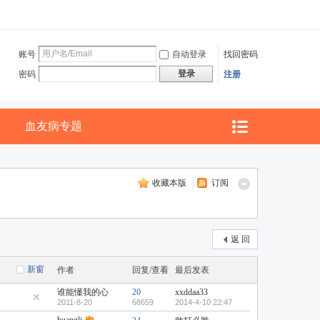
账号
自动登录
找回密码
登录
密码
注册
血友病专题
收藏本版
|
订阅
返 回
新窗
作者
回复/查看
最后发表
谁能懂我的心
20
xxddaa33
2011-8-20
68659
2014-4-10 22:47