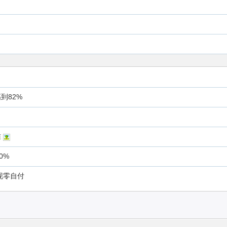
到82%
准
0%
现零自付