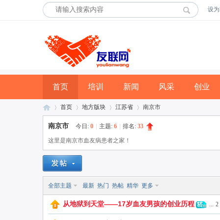
设为
首页
培训
新闻
风采
创业
首页
地方版块
江苏省
南京市
南京市
今日:
0
|
主题:
6
|
排名:
33
这里是南京市血友病患者之家！
友
»
›
›
›
全部主题
最新
热门
热帖
精华
更多
从地狱到天堂——17岁血友男孩的创业历程
...
2