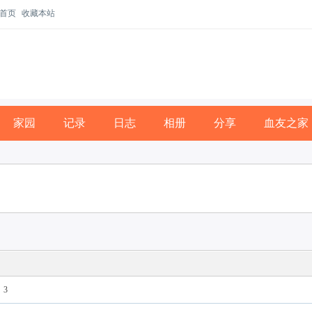
首页
收藏本站
家园
记录
日志
相册
分享
血友之家
3