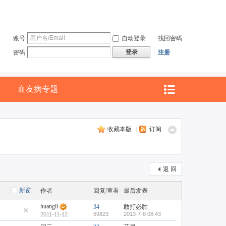
账号
自动登录
找回密码
登录
密码
注册
血友病专题
收藏本版
|
订阅
返 回
新窗
作者
回复/查看
最后发表
huangli
34
敢打必胜
69823
2013-7-8 08:43
2011-11-12