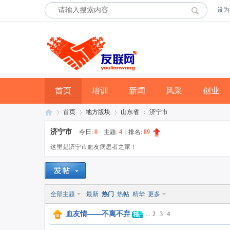
设为
首页
培训
新闻
风采
创业
首页
地方版块
山东省
济宁市
济宁市
今日:
0
|
主题:
4
|
排名:
89
这里是济宁市血友病患者之家！
友
»
›
›
›
全部主题
最新
热门
热帖
精华
更多
血友情——不离不弃
...
2
3
4