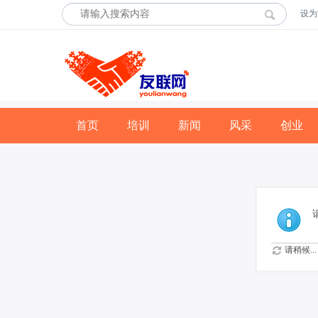
设为
首页
培训
新闻
风采
创业
请稍候...