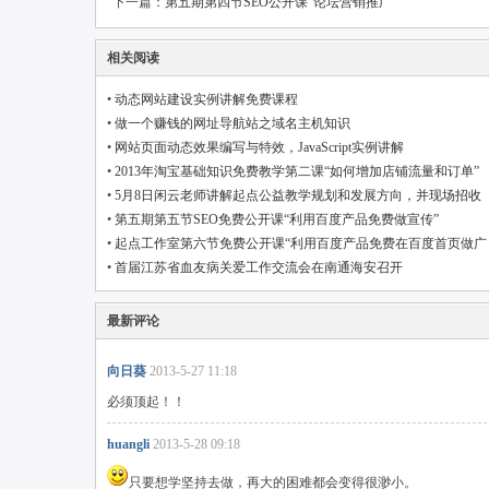
下一篇：
第五期第四节SEO公开课“论坛营销推广”
相关阅读
•
动态网站建设实例讲解免费课程
•
做一个赚钱的网址导航站之域名主机知识
•
网站页面动态效果编写与特效，JavaScript实例讲解
•
2013年淘宝基础知识免费教学第二课“如何增加店铺流量和订单”
•
5月8日闲云老师讲解起点公益教学规划和发展方向，并现场招收
SEO实践班学员
•
第五期第五节SEO免费公开课“利用百度产品免费做宣传”
•
起点工作室第六节免费公开课“利用百度产品免费在百度首页做广
告”
•
首届江苏省血友病关爱工作交流会在南通海安召开
最新评论
向日葵
2013-5-27 11:18
必须顶起！！
huangli
2013-5-28 09:18
只要想学坚持去做，再大的困难都会变得很渺小。