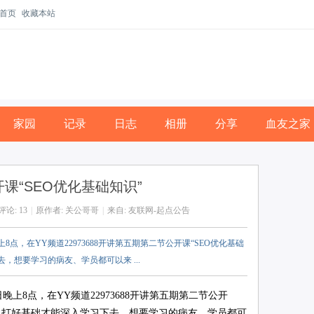
首页
收藏本站
家园
记录
日志
相册
分享
血友之家
课“SEO优化基础知识”
评论:
13
|
原作者: 关公哥哥
|
来自:
友联网-起点公告
点，在YY频道22973688开讲第五期第二节公开课“SEO优化基础
想要学习的病友、学员都可以来 ...
8点，在YY频道22973688开讲第五期第二节公开
键，打好基础才能深入学习下去，想要学习的病友、学员都可