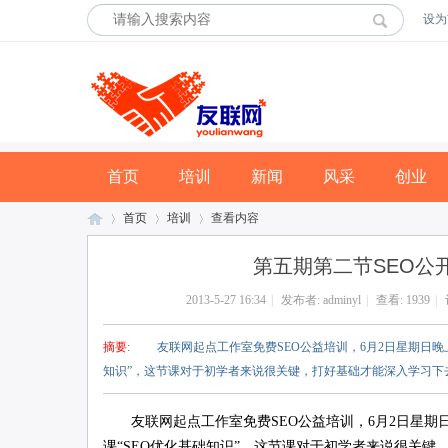
设为
首页
培训
新闻
风采
创业
首页
培训
查看内容
第五期第二节SEO公开
2013-5-27 16:34
|
发布者:
adminyl
|
查看:
1939
|
友
›
›
›
摘要
: 友联网起点工作室免费SEO公益培训，6月2日星期日晚上8
知识”，这节课对于初学者来说很关键，打好基础才能深入学习下去，
友联网起点工作室免费SEO公益培训，6月2日星期日晚上
课“SEO优化基础知识”，这节课对于初学者来说很关