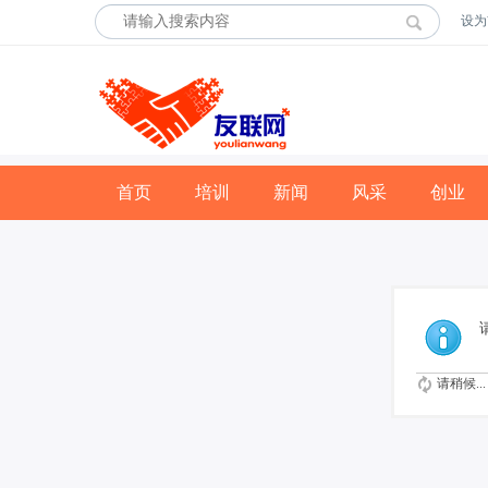
设为
首页
培训
新闻
风采
创业
请稍候...