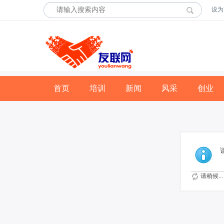
设为
首页
培训
新闻
风采
创业
请稍候...