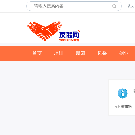
设为
首页
培训
新闻
风采
创业
请稍候...