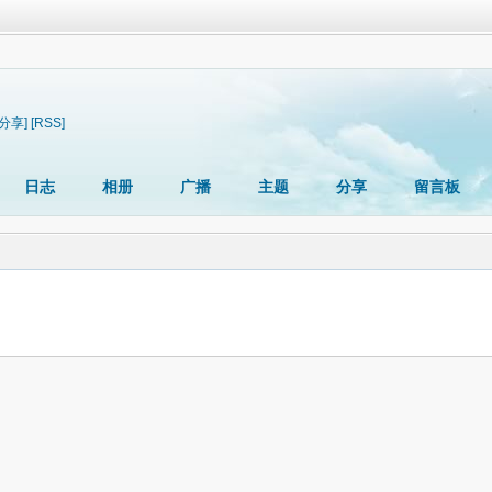
[分享]
[RSS]
日志
相册
广播
主题
分享
留言板