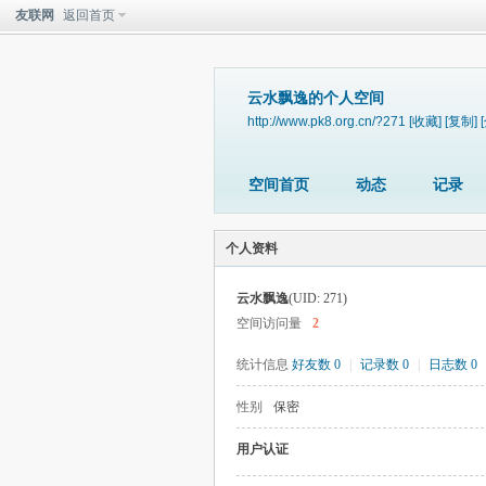
友联网
返回首页
云水飘逸的个人空间
http://www.pk8.org.cn/?271
[收藏]
[复制]
空间首页
动态
记录
个人资料
云水飘逸
(UID: 271)
空间访问量
2
统计信息
好友数 0
|
记录数 0
|
日志数 0
性别
保密
用户认证