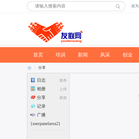
设为
首页
培训
新闻
风采
创业
分享
日志
发布
相册
上传
友
›
分享
添加
记录
广播
{userpanelarea2}