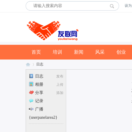
设为
首页
培训
新闻
风采
创业
日志
日志
发布
相册
上传
友
›
分享
添加
记录
广播
{userpanelarea2}