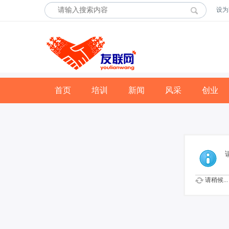
设为
首页
培训
新闻
风采
创业
请稍候...