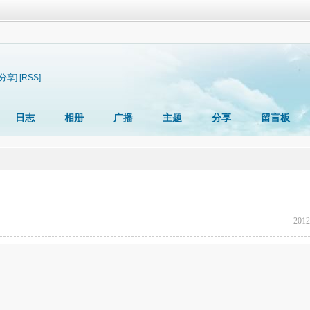
[分享]
[RSS]
日志
相册
广播
主题
分享
留言板
2012