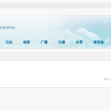
[分享]
[RSS]
日志
相册
广播
主题
分享
留言板
2012-