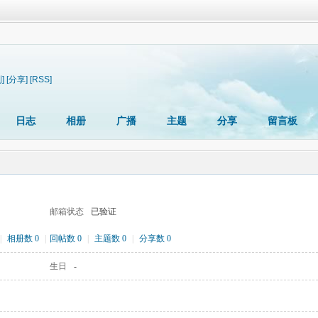
]
[分享]
[RSS]
日志
相册
广播
主题
分享
留言板
邮箱状态
已验证
|
相册数 0
|
回帖数 0
|
主题数 0
|
分享数 0
生日
-