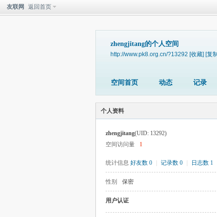
友联网
返回首页
zhengjitang的个人空间
http://www.pk8.org.cn/?13292
[收藏]
[复制
空间首页
动态
记录
个人资料
zhengjitang
(UID: 13292)
空间访问量
1
统计信息
好友数 0
|
记录数 0
|
日志数 1
性别
保密
用户认证