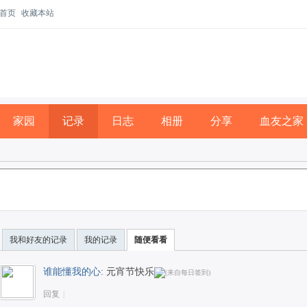
首页
收藏本站
家园
记录
日志
相册
分享
血友之家
我和好友的记录
我的记录
随便看看
谁能懂我的心
:
元宵节快乐
回复
|