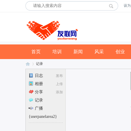
设为
首页
培训
新闻
风采
创业
记录
日志
发布
相册
上传
友
›
分享
添加
记录
广播
{userpanelarea2}