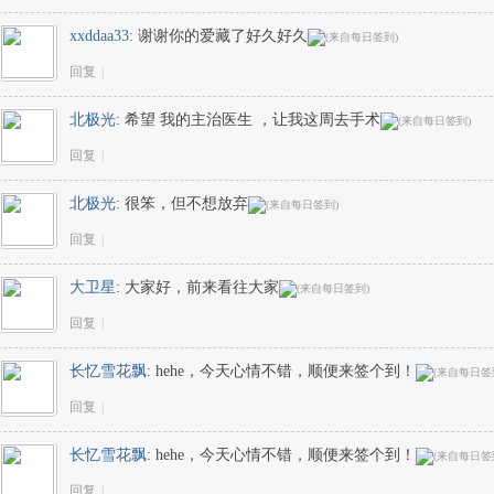
xxddaa33
:
谢谢你的爱藏了好久好久
回复
|
北极光
:
希望 我的主治医生 ，让我这周去手术
回复
|
北极光
:
很笨，但不想放弃
回复
|
大卫星
:
大家好，前来看往大家
回复
|
长忆雪花飘
:
hehe，今天心情不错，顺便来签个到！
回复
|
长忆雪花飘
:
hehe，今天心情不错，顺便来签个到！
回复
|