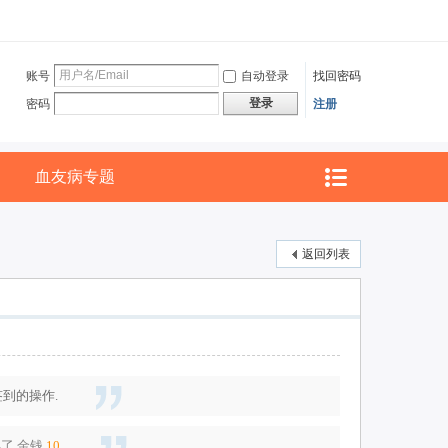
账号
自动登录
找回密码
登录
密码
注册
血友病专题
返回列表
到的操作.
得了
金钱
10
.