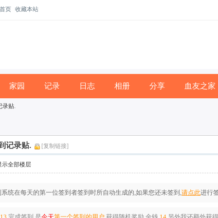
首页
收藏本站
家园
记录
日志
相册
分享
血友之家
记录贴.
签到记录贴.
[复制链接]
显示全部楼层
系统在每天的第一位签到者签到时所自动生成的,如果您还未签到,
请点此
进行签
:13
完成签到,是
今天
第一个签到的用户
,获得随机奖励
金钱
14
,另外我还额外获