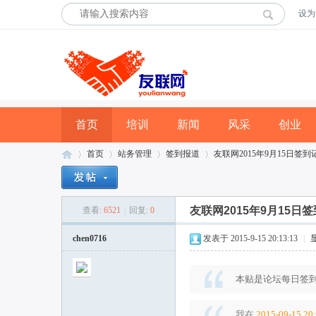
设为
首页
培训
新闻
风采
创业
首页
站务管理
签到报道
友联网2015年9月15日签到
友联网2015年9月15日
查看:
6521
|
回复:
0
友
»
›
›
›
chen0716
发表于 2015-9-15 20:13:13
|
本贴是论坛每日签到
我在
2015-09-15 20