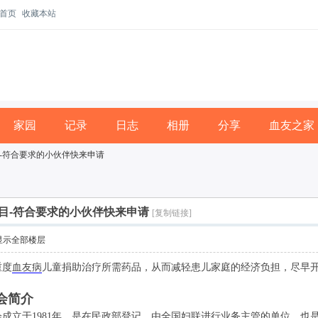
首页
收藏本站
家园
记录
日志
相册
分享
血友之家
-符合要求的小伙伴快来申请
目-符合要求的小伙伴快来申请
[复制链接]
显示全部楼层
重度
血友病
儿童捐助治疗所需药品，从而减轻患儿家庭的经济负担，尽早
会简介
立于1981年，是在民政部登记，由全国妇联进行业务主管的单位，也