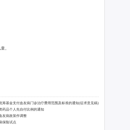
儿童。
统筹基金支付血友病门诊治疗费用范围及标准的通知(征求意见稿)
类药品个人先自付比例的通知
血友病政策作调整
病保险试点