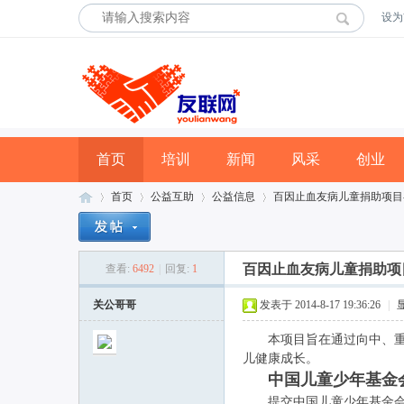
设为
首页
培训
新闻
风采
创业
首页
公益互助
公益信息
百因止血友病儿童捐助项目
百因止血友病儿童捐助项
查看:
6492
|
回复:
1
友
»
›
›
›
关公哥哥
发表于 2014-8-17 19:36:26
|
本项目旨在通过向中、
儿健康成长。
中国儿童少年基金
提交中国儿童少年基金会成