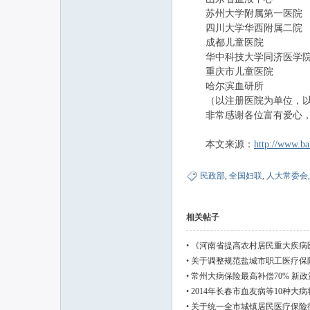
苏州大学附属第一医院
四川大学华西附属二院
成都儿童医院
华中科技大学同济医学院
重庆市儿童医院
哈尔滨血研所
（以注册医院为单位，以
非常感谢各位富有爱心，愿
本文来源：
http://www.ba
民政部
,
全国妇联
,
人大常委会
相关帖子
•
《河南省提高农村居民重大疾病
•
关于调整规范盐城市职工医疗保
•
常州大病保险最高补偿70% 新
•
2014年长春市血友病等10种大
•
关于统一全市城镇居民医疗保险