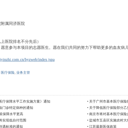
附属同济医院
上医院排名不分先后）
意参与本项目的志愿医生。愿在我们共同的努力下帮助更多的血友病
iyinzhi.com.cn/byzweb/index.jspa
,
医疗保险
,
业务主管
医疗保障水平工作实施方案》通知
•
关于广州市基本医疗保险
险门诊特定病种的通知
•
关于降低医疗保险部分乙
政策保障水平更高
•
南京市将对基本医疗保险
病将实现低自付范围
•
盐城市五县区实施农村大
待遇标准的通知
•
江苏最新医保政策