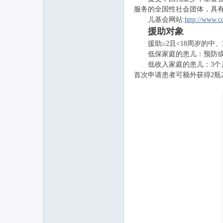
服务的全国性社会团体，具
儿基会网站:
http://www.cc
联
援助对象
援助≥2且<18周岁的中
低保家庭的患儿：预防或按需治
低收入家庭的患儿：3个月
首次申请患者可额外获得2瓶
网