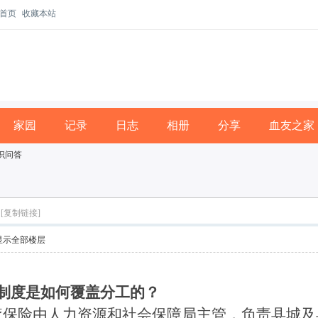
首页
收藏本站
家园
记录
日志
相册
分享
血友之家
识问答
[复制链接]
显示全部楼层
制度是如何覆盖分工的？
保险由人力资源和社会保障局主管，负责县城及