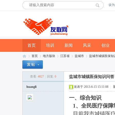
设为
首页
培训
新闻
风采
创业
首页
地方版块
江苏省
盐城市
盐城市城镇医保知
盐城市城镇医保知识问答
查看:
4827
|
回复:
0
友
»
›
›
›
›
huangli
发表于 2013-6-15 15:11:08
|
一、综合知识
1、全民医疗保障
目前我市城镇医疗