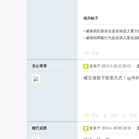
联
相关帖子
•
威海高区新农合血友病进入重大
•
威海招商银行为血友病儿童送温
回复
关公哥哥
发表于 2013-1-28 22:20:13
|
楼主请留下联系方式！qq号码什么的
网
回复
支持
反对
敢打必胜
发表于 2013-1-30 09:28:18
|