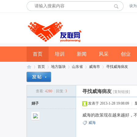
设为
首页
培训
新闻
风采
创业
首页
地方版块
山东省
威海市
寻找威海病友
寻找威海病友
查看:
4280
|
回复:
3
[复制链接]
友
»
›
›
›
›
娟子
发表于 2013-1-28 19:08:09
|
威海的政策现在越来越好，
威海