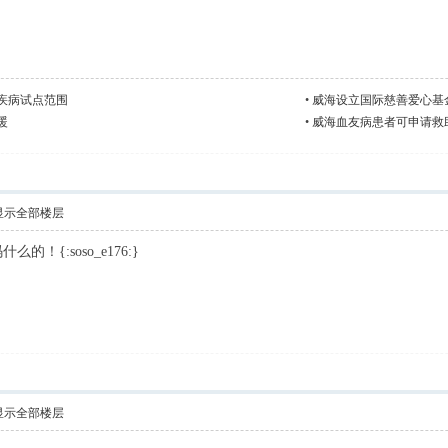
疾病试点范围
•
威海设立国际慈善爱心基
暖
•
威海血友病患者可申请救
显示全部楼层
！{:soso_e176:}
显示全部楼层