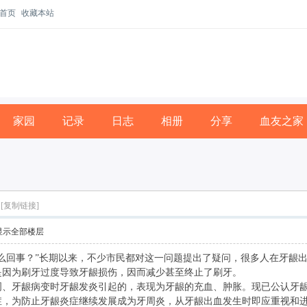
首页
收藏本站
家园
记录
日志
相册
分享
血友之家
[复制链接]
显示全部楼层
回事？”长期以来，不少市民都对这一问题提出了疑问，很多人在牙龈出
是因为刷牙过度导致牙龈损伤，因而减少甚至终止了刷牙。
牙龈病变时牙龈发炎引起的，表现为牙龈的充血、肿胀。现已公认牙龈
症，为防止牙龈炎症继续发展成为牙周炎，从牙龈出血发生时即应重视和