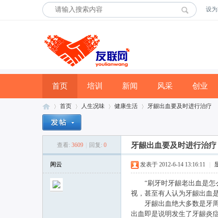
设为
首页
培训
新闻
风采
创业
首页
人生况味
健康生活
牙龈出血要及时进行治疗
牙龈出血要及时进行治疗
查看:
3609
|
回复:
0
友
»
›
›
›
闲云
发表于 2012-6-14 13:16:11
|
“刷牙时牙龈老出血是怎么
视，甚至有人认为牙龈出血
牙龈出血绝大多数是牙周、
出血即是说明发生了牙龈炎