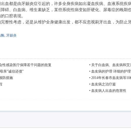
血都是由牙龈炎症引起的，许多全身疾病如出凝血疾病、血液系统疾病
原障碍、白血病、维生素缺乏，某些系统性病变如肝硬化、尿毒症的晚期
病的口腔表现。
整性考虑，还是从维护全身健康出发，都不应忽视刷牙出血，为防止牙
血酶
,
牙龈炎
会性感染医疗保障若干问题的批复
•
关于白血病、血友病和艾
母亲"诚信还债"
•
血友病的护理 详细的护
预防措施
•
2014年长春市血友病等
程
•
血友病之治疗篇
•
血友病人出血的危害性