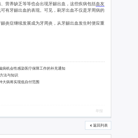
、营养缺乏等等也会出现牙龈出血，这些疾病包括
血友
也可有牙龈出血的表现。可见，刷牙出血不仅是牙周病的
龈炎症继续发展成为牙周炎，从牙龈出血发生时便应重
滋病机会性感染医疗保障工作的补充通知
理方法与知识
10种大病将实现低自付范围
举报
返回列表