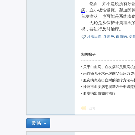
然而，并不是说所有牙龈出
病
、血小板性紫癜、凝血酶
首发症状，也可能是系统疾
联
无论是从保护牙周组织的完
视，要进行及时治疗。
牙龈出血
,
牙周炎
,
白血病
,
凝
相关帖子
•
关于白血病、血友病和艾滋病机
•
患血癌儿子求死缓解父母压力 劝
网
•
血友病患者出血时的治疗方法与
•
徐州市血友病患者新农合申请流
•
血友病出血如何治疗
回复