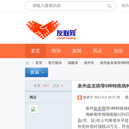
设为
首页
培训
新闻
风采
创业
首页
地方版块
福建省
泉州市
泉州血友病等9种特
泉州血友病等9种特殊病
查看:
5807
|
回复:
0
友
»
›
›
›
›
闲云
发表于 2012-6-6 19:37:38
|
显
泉州
血友病
等9种特殊
海峡都市报闽南版6月6日
县(市、区)年人均筹资水平提高
补充补偿封顶线20万元，符