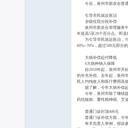
今后，泉州市新农合普通门
引导市民就近医治
联
乡级住院分段补偿
泉州市新农合管理服务中心
年提高5至20个百分点。即县
为引导市民就近医治，与往年
60%~70%，超过500元部分
大病补偿起付降低
6大病种纳入保障
自2010年起，泉州市开
网
的补充补偿。去年起，泉州市
民人均纯收入和医疗费用高
据了解，今年大病补偿起付线
今年，泉州市除了继续提高
药结核病、重性精神病、艾
普通门诊封顶400元
普通门诊补偿方面，今年，
有关负责人举例，假设参合农民