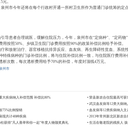
.5元。
州市今年还将在每个行政村开通一所村卫生所作为普通门诊统筹的定点机构
。
患者合理就医，缓解住院压力，今年，泉州市在“定病种”、“定药物”
费用按照50%、乡镇卫生院门诊费用按照90%的政策补偿比例给予补偿。
和放射治疗、器官移植抗排异反应、血友病、再生障碍性贫血、系统性红
9种特殊病种的门诊补偿比例，将与住院补偿比例一致，与住院医疗费用补
透析次数，每次透析费用给予70%的补偿，年度封顶线4万元。
泉州市
重大疾病纳入补偿范围 补偿比80%
•
荣县新农合住院最高可获1
•
武汉血友病等12类大病
75%比例报销
•
血友病等12类疾病纳入
病现共计48种疾病
•
2013年常州新北区新农
柱获得“凡人善举和你一起”年度人物颁奖典礼
•
生活在敬老院的残疾人 孩