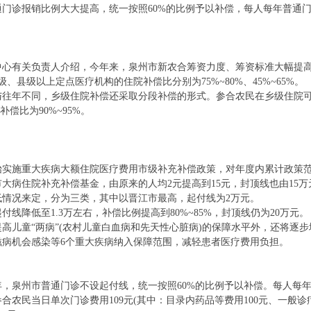
诊报销比例大大提高，统一按照60%的比例予以补偿，每人每年普通门诊
有关负责人介绍，今年来，泉州市新农合筹资力度、筹资标准大幅提高
级、县级以上定点医疗机构的住院补偿比分别为75%~80%、45%~65%。
不同，乡级住院补偿还采取分段补偿的形式。参合农民在乡级住院可补偿费
的补偿比为90%~95%。
始实施重大疾病大额住院医疗费用市级补充补偿政策，对年度内累计政策
大病住院补充补偿基金，由原来的人均2元提高到15元，封顶线也由15万
低情况来定，分为三类，其中以晋江市最高，起付线为2万元。
降低至1.3万左右，补偿比例提高到80%~85%，封顶线仍为20万元。
儿童“两病”(农村儿童白血病和先天性心脏病)的保障水平外，还将逐步
滋病机会感染等6个重大疾病纳入保障范围，减轻患者医疗费用负担。
泉州市普通门诊不设起付线，统一按照60%的比例予以补偿。每人每年普
当日单次门诊费用109元(其中：目录内药品等费用100元、一般诊疗费用9