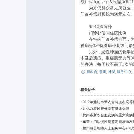
额)=67.5元，个人只需负担41
为方便群众常见病就医，泉
门诊补偿封顶线为50元左右
9种特殊病种
门诊补偿同住院比例
在特殊门诊补偿方面，为引导
神病等3种特殊病种县级门诊
另外，恶性肿瘤的化学治疗
中及后遗症、重症肌无力等
的办法，每周按不高于3次的
新农合
,
泉州
,
补偿
,
服务中心
,
相关帖子
•
2012年潍坊市新农合将血友病等
•
让亿万农民充分享有健康保障
•
胶南市新农合血友病等重大疾病按
•
东营：门诊慢性病鉴定新增血友
•
兰州慧灵智障人士服务中心#何乃