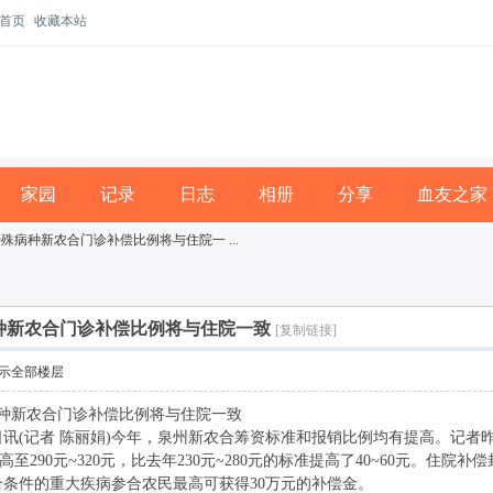
首页
收藏本站
家园
记录
日志
相册
分享
血友之家
殊病种新农合门诊补偿比例将与住院一 ...
种新农合门诊补偿比例将与住院一致
[复制链接]
示全部楼层
病种新农合门诊补偿比例将与住院一致
讯(记者 陈丽娟)今年，泉州新农合筹资标准和报销比例均有提高。记者
至290元~320元，比去年230元~280元的标准提高了40~60元。住
合条件的重大疾病参合农民最高可获得30万元的补偿金。