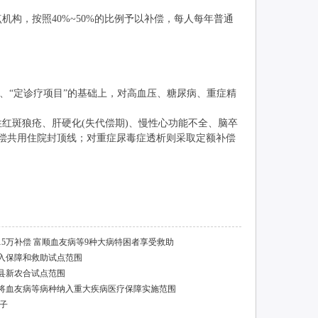
，按照40%~50%的比例予以补偿，每人每年普通
、“定诊疗项目”的基础上，对高血压、糖尿病、重症精
斑狼疮、肝硬化(失代偿期)、慢性心功能不全、脑卒
偿共用住院封顶线；对重症尿毒症透析则采取定额补偿
5万补偿 富顺血友病等9种大病特困者享受救助
纳入保障和救助试点范围
文县新农合试点范围
合将血友病等病种纳入重大疾病医疗保障实施范围
子