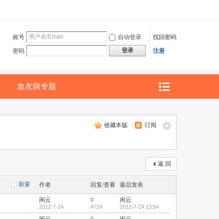
账号
自动登录
找回密码
登录
密码
注册
血友病专题
收藏本版
|
订阅
返 回
新窗
作者
回复/查看
最后发表
闲云
0
闲云
2012-7-24
4724
2012-7-24 13:54