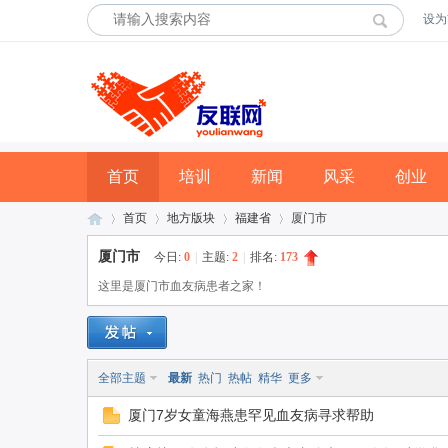
设为
首页
培训
新闻
风采
创业
首页
地方版块
福建省
厦门市
厦门市
今日:
0
|
主题:
2
|
排名:
173
这里是厦门市血友病患者之家！
友
»
›
›
›
全部主题
最新
热门
热帖
精华
更多
厦门7岁女童海燕患罕见血友病寻求帮助