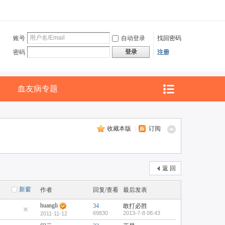
账号
自动登录
找回密码
登录
密码
注册
血友病专题
收藏本版
|
订阅
返 回
新窗
作者
回复/查看
最后发表
huangli
34
敢打必胜
69830
2013-7-8 08:43
2011-11-12