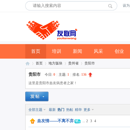
设为
首页
培训
新闻
风采
创业
首页
地方版块
贵州省
贵阳市
贵阳市
今日:
0
|
主题:
1
|
排名:
136
这里是贵阳市血友病患者之家！
友
»
›
›
›
全部主题
最新
热门
热帖
精华
更多
血友情——不离不弃
...
2
3
4