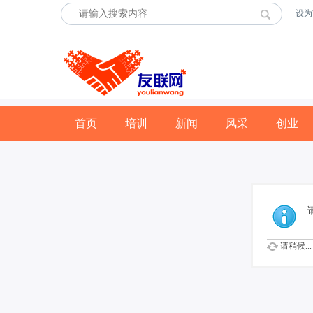
设为
首页
培训
新闻
风采
创业
请稍候...