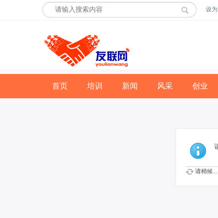
设为
首页
培训
新闻
风采
创业
请稍候...