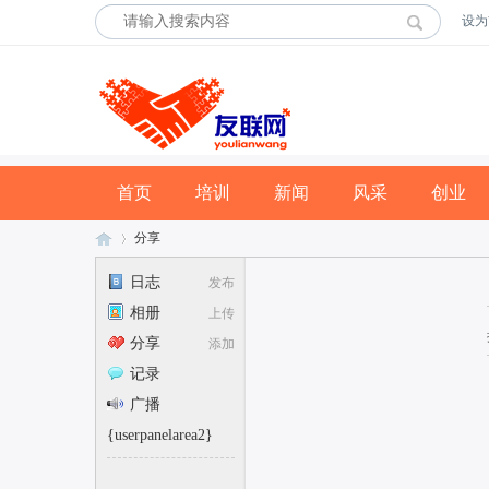
设为
首页
培训
新闻
风采
创业
分享
日志
发布
相册
上传
友
›
分享
添加
记录
广播
{userpanelarea2}