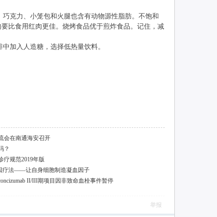
、巧克力、小笼包和火腿也含有动物源性脂肪。不饱和
肉要比食用红肉更佳。烧烤食品优于煎炸食品。记住，减
啡中加入人造糖，选择低热量饮料。
流会在南通海安召开
吗？
疗规范2019年版
因疗法——让自身细胞制造凝血因子
izumab II/III期项目因非致命血栓事件暂停
举报