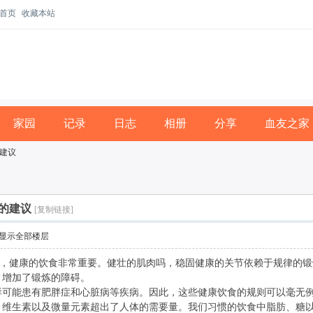
首页
收藏本站
家园
记录
日志
相册
分享
血友之家
建议
的建议
[复制链接]
显示全部楼层
，健康的饮食非常重要。健壮的肌肉吗，稳固健康的关节依赖于规律的锻
，增加了锻炼的障碍。
样可能患有肥胖症和心脏病等疾病。因此，这些健康饮食的规则可以毫无
、维生素以及微量元素超出了人体的需要量。我们习惯的饮食中脂肪、糖