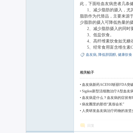
此，下面给血友病患者几条
1、减少脂肪的摄入，尤其
脂肪作为代替品，主要来源
联
少脂肪的摄入可降低热量的
2、减少脂肪摄入的同时要
3、低盐饮食。
4、高纤维素饮食如无糖谷
5、经常食用富含维生素C
血友病
,
降低胆固醇
,
健康饮食
相关帖子
网
•
血友病新药ACE910斩获FDA
•
Sigilon新型活细胞治疗A型血
•
血友病是什么？血友病的症状有
•
病友圈里的那些“真假会长”
•
人类研发血友病治疗药物的攻坚
回复