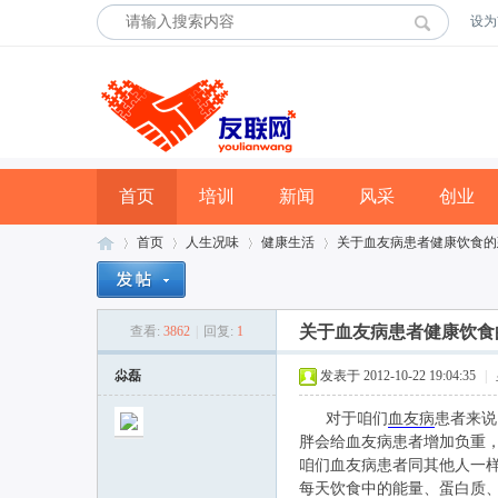
设为
首页
培训
新闻
风采
创业
首页
人生况味
健康生活
关于血友病患者健康饮食的
关于血友病患者健康饮食
查看:
3862
|
回复:
1
友
»
›
›
›
尛磊
发表于 2012-10-22 19:04:35
|
对于咱们
血友病
患者来说
胖会给血友病患者增加负重
咱们血友病患者同其他人一
每天饮食中的能量、蛋白质