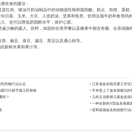
健康饮食的建议：
是红肉、猪油可奶油制品中的动物源性饱和脂肪酸。糕点、馅饼、蛋糕
于向日葵、玉米、大豆、人造奶油、坚果和鱼类。饮用去脂牛奶和食用鸡
摄入、也可以降低胆固醇水平，保护心脏。
减少糖的摄入。饮料，加甜的谷类早餐以及糖果中都含有糖。在茶或咖
类、豌豆、蚕豆、扁豆、黑豆以及通心粉等。
的新鲜水果和果汁等。
突破性药物疗法认证。
•
江苏省血友病关爱工作交
友病获FDA授予孤儿药资格
•
不幸患上了血友病能治好
哪些？
•
儿科主治医师儿童血友病诊
•
一种全新的A型血友病基
史
•
诺和诺德血友病创新疗法conc