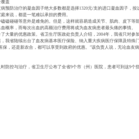
覆盖
防治疗的凝血因子绝大多数都是选择1320元/支的进口凝血因子，按
家庭来说，都是一笔难以承担的费用。
磕碰碰等意外是难免的。但是，这样就容易造成关节、肌肉、皮下等部
出血概率，而每次出血的高额治疗费用将成为血友病患者最头痛的事情。
大量的优惠政策。省卫生厅医政处负责人介绍，2004年，我省只对参加
年起，我省陆续出台了血友病基本医疗保险、纳入重大疾病医疗保障及特殊
保，还是新农合，都可以享受到政府的优惠。”该负责人说，无论血友病
防控与治疗，省卫生厅公布了全省9个市（州）医院，患者可到这9个