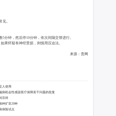
常见。
5分钟，然后停10分钟，依次间隔交替进行。
如果怀疑有神经受损，则慎用压迫法。
来源：贵网
定人使用
滋病机会性感染医疗保障若干问题的批复
何宗祥
种扩至20种
病保险试点