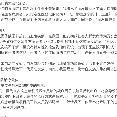
代表大会” 活动。
附属医院血液科副主任曾小菁透露，我省已将血友病纳入了重大疾病医
0多名血友病患者，到指定医院登记的仅为370人。根据这个统计，卫生部门
规范治疗。在世界血友病日即将到来之际，我们共同呼唤：“血友病患者
病人
子缺乏引起的出血性疾病。在我国，血友病的社会人群发病率为万分之一
全省有这么多血友病患者，但是，医生却找不到这些病人治病。”对此，
血友病不了解，更没有针对性的检查及治疗意识，出现了医生找不到病人
有患者的信息，患者也不知道病情的防控与治疗，许多人特别是一些边
自幼年发病，自发或轻度外伤后出现凝血功能障碍，出血不能自发停止
女性携带导致下一代男性发病，为此，我国规定，携带血友病的孕妇可以
预防治疗最佳
要是针对2-18周岁的患者。
，因为血友病患者往往没有足够的凝血因子，如果反复出血，将会导致肌
18岁以下患者，最佳的治疗方式是预防治疗，也就是定期补充足量的凝
患者援助项目的工作人员告诉记者，一般情况下，体重25公斤以下的患者
，每次注射两支。