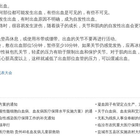
出血。
部位都可能发生出血，有些出血是可见的，有些不可见。
生出血，有时出血原因不明确，成为自发性出血。
时，很容易发生淤伤，随着孩子的成长，关节和肌肉的自发性出血会更
高休息，或使用吊带或绷带。出血的关节不要再进行活动。
敷在出血部位5分钟，暂停至少10分钟。如果关节仍感觉发热，应再冰敷
袜包扎关节，轻柔的压力有助于限制出血和保护关节。对于肌肉出血，
脏高度以上，这样就减低了出血部位血管的压力，可以缓减出血。
代表大会
偿方案的通知
•
凝血因子有望定点生产、
慢性髓细胞白血病、血友病医疗保障水平实施方案》的通
•
关于白血病、血友病和艾
会性感染医疗保障工作的补充通知
•
无私为残疾人事业奉献的
镇举行
•
临汾市农民重大医疗保障病
疗救助 贵州40名血友病儿童获救助
•
盐城市五县区实施农村大