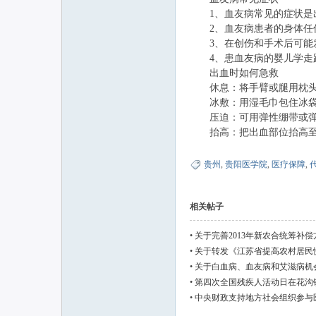
1、血友病常见的症状是
2、血友病患者的身体任何
3、在创伤和手术后可能发
4、患血友病的婴儿学走路
出血时如何急救
休息：将手臂或腿用枕头垫
冰敷：用湿毛巾包住冰袋，
压迫：可用弹性绷带或弹性
抬高：把出血部位抬高至心
贵州
,
贵阳医学院
,
医疗保障
,
相关帖子
•
关于完善2013年新农合统筹补
•
关于转发《江苏省提高农村居民
知
•
关于白血病、血友病和艾滋病机
•
第四次全国残疾人活动日在花沟
•
中央财政支持地方社会组织参与医