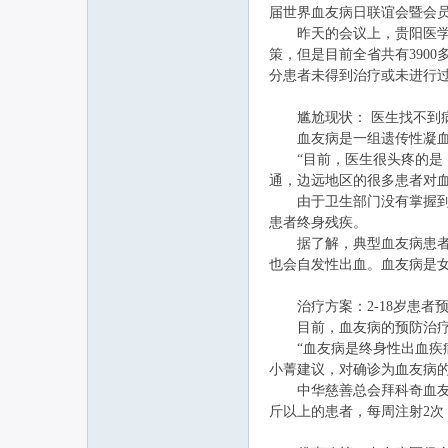
届世界血友病日联谊会暨会员
昨天的会议上，贵阳医学院
策，但是目前全省共有390
联
分患者未得到治疗或未进行过
尴尬现状： 医生找不到
血友病是一组遗传性凝血因
“目前，医生很头疼的是，
通，边远地区的很多患者对
由于卫生部门没有掌握到所
患者终身残疾。
据了解，典型血友病患者常
网
也会自发性出血。血友病是
治疗方案：2-18岁患者
目前，血友病的预防治疗主
“血友病是终身性出血疾病
小菁建议，对确诊为血友病的
中华慈善总会拜科奇血友病
斤以上的患者，每周注射2次