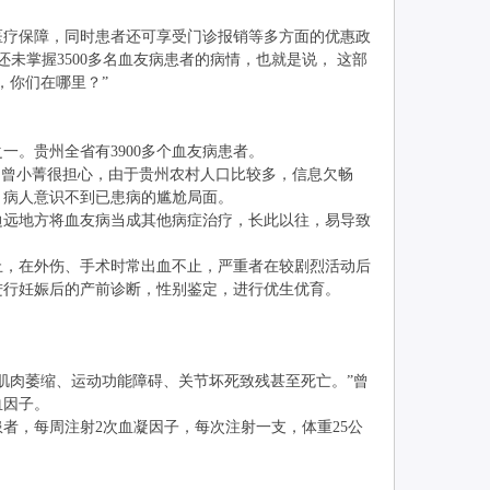
疗保障，同时患者还可享受门诊报销等多方面的优惠政
还未掌握3500多名血友病患者的病情，也就是说， 这部
，你们在哪里？”
。贵州全省有3900多个血友病患者。
曾小菁很担心，由于贵州农村人口比较多，信息欠畅
，病人意识不到已患病的尴尬局面。
远地方将血友病当成其他病症治疗，长此以往，易导致
，在外伤、手术时常出血不止，严重者在较剧烈活动后
进行妊娠后的产前诊断，性别鉴定，进行优生优育。
肉萎缩、运动功能障碍、关节坏死致残甚至死亡。”曾
血因子。
，每周注射2次血凝因子，每次注射一支，体重25公