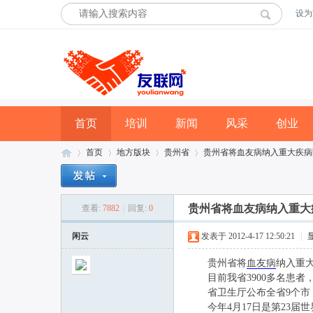
设为
首页
培训
新闻
风采
创业
首页
地方版块
贵州省
贵州省将血友病纳入重大疾病医疗
贵州省将血友病纳入重大
查看:
7882
|
回复:
0
友
»
›
›
›
闲云
发表于 2012-4-17 12:50:21
|
贵州省将
血友病
纳入重
目前我省3900多名患者，
省卫生厅公布全省9个市
今年4月17日是第23届世