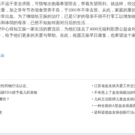
振不远千里去求医，可惜每次抱着希望而去，带着失望而归。就这样，经
重，加之常年节衣缩食营养不良，于2001年不幸去世。从此，家庭的重
经常出血。为了继续给王振的治疗，已是57岁的母亲不得不打零工以增加
振和体弱的母亲，已然不知如何面对日后的生活……
心得知王振一家生活的窘况后，为他们送去了4000元福利彩票公益金
子，给予他们更多的关爱与帮助。在此，祝愿王振早日康复，也希望这个
益金
突破性药物疗法认证。
•
江苏省血友病关爱工作交
友病获FDA授予孤儿药资格
•
不幸患上了血友病能治好
哪些？
•
儿科主治医师儿童血友病诊
•
一种全新的A型血友病基
史
•
诺和诺德血友病创新疗法conc