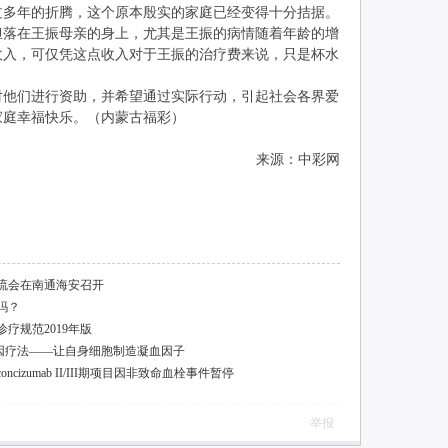
过多年的折腾，这个原本殷实的家庭已经变得十分拮据。
担落在王振母亲的身上，尤其是王振的病情随着年龄的增
收入，可仅凭这点收入对于王振的治疗费来说，只是杯水
对他们进行资助，并希望通过实际行动，引起社会各界爱
家庭幸福快乐。（内蒙古福彩）
来源：中彩网
流会在南通海安召开
吗？
疗规范2019年版
因疗法——让自身细胞制造凝血因子
izumab II/III期项目因非致命血栓事件暂停
举报