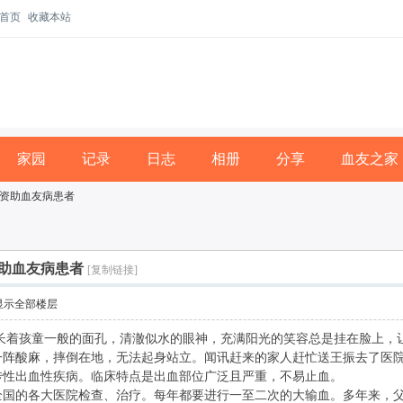
首页
收藏本站
家园
记录
日志
相册
分享
血友之家
资助血友病患者
助血友病患者
[复制链接]
显示全部楼层
长着孩童一般的面孔，清澈似水的眼神，充满阳光的笑容总是挂在脸上，让
阵酸麻，摔倒在地，无法起身站立。闻讯赶来的家人赶忙送王振去了医院，
传性出血性疾病。临床特点是出血部位广泛且严重，不易止血。
的各大医院检查、治疗。每年都要进行一至二次的大输血。多年来，父