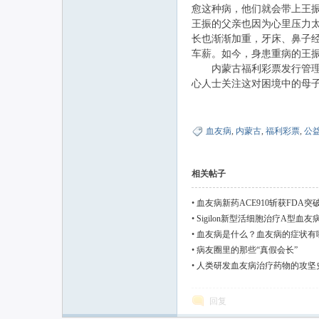
愈这种病，他们就会带上王
王振的父亲也因为心里压力太
长也渐渐加重，牙床、鼻子
联
车薪。如今，身患重病的王
内蒙古福利彩票发行管理中
心人士关注这对困境中的母
血友病
,
内蒙古
,
福利彩票
,
公
相关帖子
网
•
血友病新药ACE910斩获FDA
•
Sigilon新型活细胞治疗A型血
•
血友病是什么？血友病的症状有
•
病友圈里的那些“真假会长”
•
人类研发血友病治疗药物的攻坚
回复