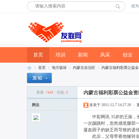
设为
首页
培训
新闻
风采
创业
首页
地方版块
内蒙古自治区
内蒙古福利彩票公益金
内蒙古福利彩票公益金资
查看:
7449
|
回复:
0
友
»
›
›
›
闲云
发表于 2011-12-7 14:27:20
|
中彩网讯 35岁的王振，
一次蹦跳时，忽然感觉腿部一
凝血因子的缺乏而导致的遗
此后，父母带着他辗转全国